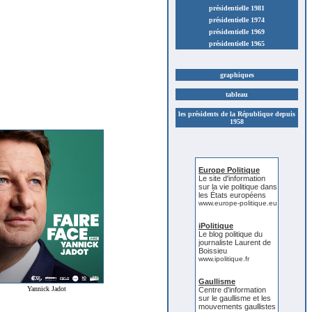
présidentielle 1981
présidentielle 1974
présidentielle 1969
présidentielle 1965
graphiques
tableau
les présidents de la République depuis
1958
Europe Politique
Le site d'information
sur la vie politique dans
les États européens
www.europe-politique.eu
iPolitique
Le blog politique du
journaliste Laurent de
Boissieu
www.ipolitique.fr
Gaullisme
Yannick Jadot
Centre d'information
sur le gaullisme et les
mouvements gaullistes