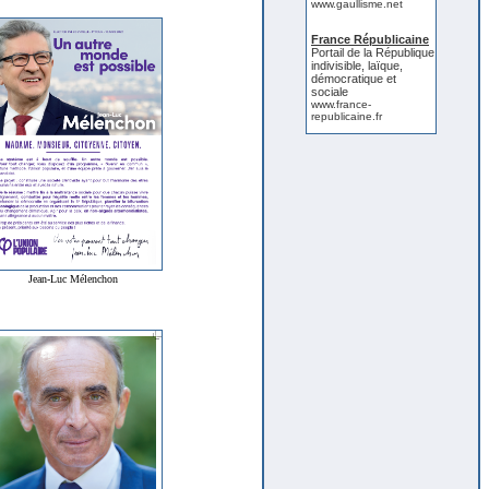
www.gaullisme.net
France Républicaine
Portail de la République
indivisible, laïque,
démocratique et
sociale
www.france-
republicaine.fr
Jean-Luc Mélenchon