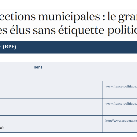
e (RPF)
liens
www.france-politique.
www.france-politique.
http://www.souveraine
ne)