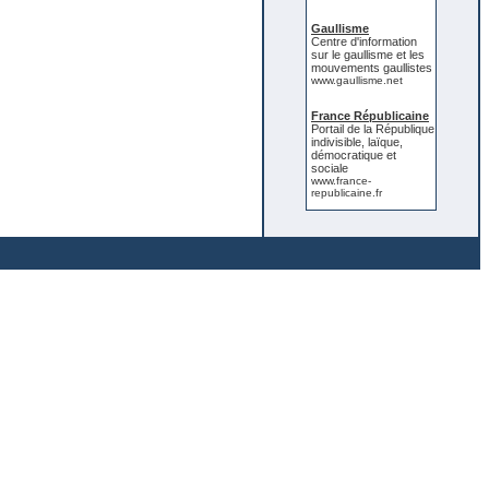
Gaullisme
Centre d'information
sur le gaullisme et les
mouvements gaullistes
www.gaullisme.net
France Républicaine
Portail de la République
indivisible, laïque,
démocratique et
sociale
www.france-
republicaine.fr