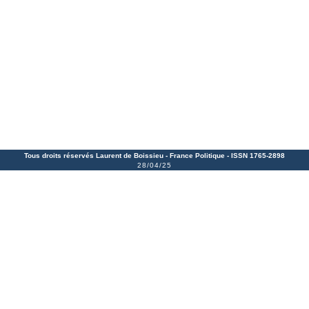
Tous droits réservés Laurent de Boissieu -
France Politique
- ISSN 1765-2898
28/04/25