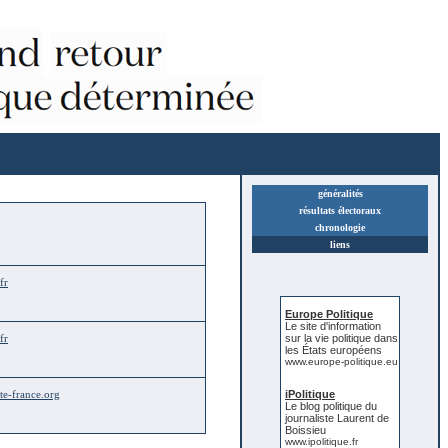
généralités
résultats électoraux
chronologie
liens
fr
Europe Politique
Le site d'information
fr
sur la vie politique dans
les États européens
www.europe-politique.eu
te-france.org
iPolitique
Le blog politique du
journaliste Laurent de
Boissieu
www.ipolitique.fr