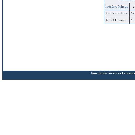
Frédéric Nihous
2
Jean Saint-Josse
19
André Goustat
19
Tous droits réservés Laurent 