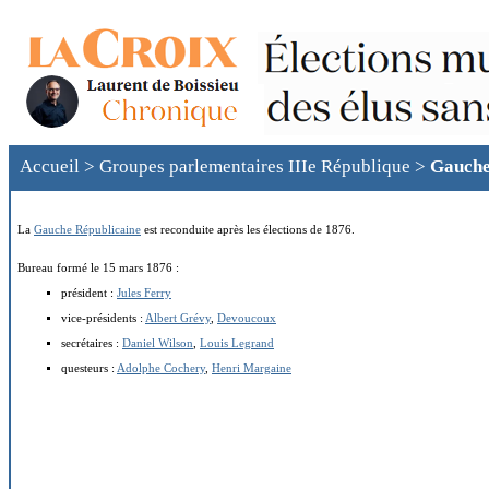
Accueil
>
Groupes parlementaires IIIe République
>
Gauche
La
Gauche Républicaine
est reconduite après les élections de 1876.
Bureau formé le 15 mars 1876 :
président :
Jules Ferry
vice-présidents :
Albert Grévy
,
Devoucoux
secrétaires :
Daniel Wilson
,
Louis Legrand
questeurs :
Adolphe Cochery
,
Henri Margaine