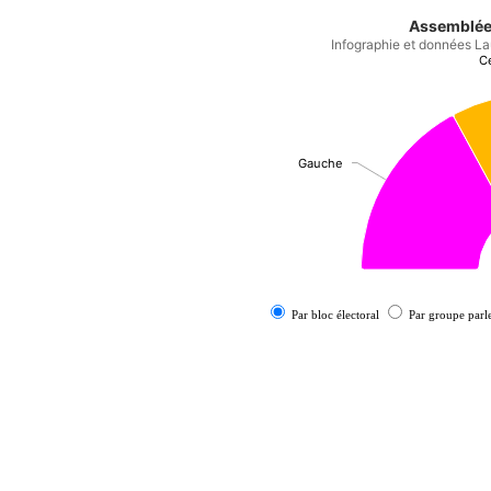
Assemblée 
Infographie et données La
C
C
Gauche
Gauche
Par bloc électoral
Par groupe parl