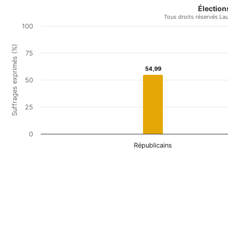
Élection
Tous droits réservés Lau
100
Suffrages exprimés (%)
75
54,99
54,99
50
25
0
Républicains