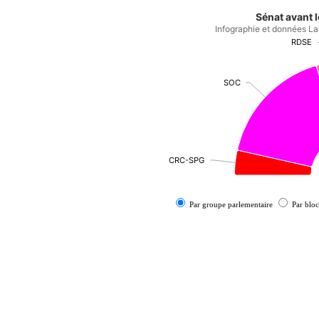
Sénat avant 
Infographie et données La
RDSE
RDSE
SOC
SOC
CRC-SPG
CRC-SPG
Par groupe parlementaire
Par bloc