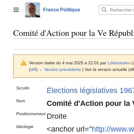
Aller
au
France Politique
Menu principal
contenu
Comité d'Action pour la Ve Répub
Version datée du 4 mai 2025 à 22:01 par
Ldeboissieu
(
(
diff
)
← Version précédente
| Voir la version actuelle (di
Scrutin
Élections législatives 196
Nom
Comité d'Action pour la
Positionnement
Droite
Idéologie
<anchor url="
http://www.w