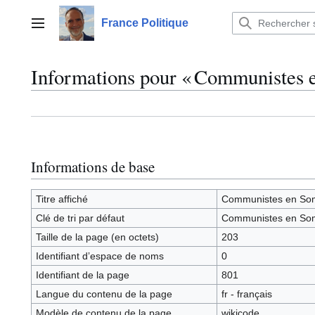
Aller
au
France Politique
Menu principal
contenu
Informations pour « Communiste
Informations de base
Titre affiché
Communistes en S
Clé de tri par défaut
Communistes en S
Taille de la page (en octets)
203
Identifiant dʼespace de noms
0
Identifiant de la page
801
Langue du contenu de la page
fr - français
Modèle de contenu de la page
wikicode