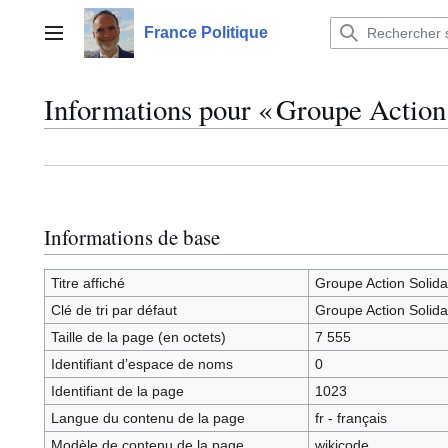
Aller
au
France Politique
Menu principal
contenu
Informations pour « Groupe Action
Informations de base
Titre affiché
Groupe Action Solida
Clé de tri par défaut
Groupe Action Solida
Taille de la page (en octets)
7 555
Identifiant dʼespace de noms
0
Identifiant de la page
1023
Langue du contenu de la page
fr - français
Modèle de contenu de la page
wikicode