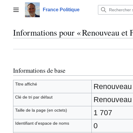
Aller
au
France Politique
Menu principal
contenu
Informations pour « Renouveau et F
Informations de base
Titre affiché
Renouveau e
Clé de tri par défaut
Renouveau e
Taille de la page (en octets)
1 707
Identifiant dʼespace de noms
0