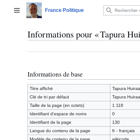
Aller
au
France Politique
Menu principal
contenu
Informations pour « Tapura Hui
Informations de base
Titre affiché
Tapura Huiraa
Clé de tri par défaut
Tapura Huiraa
Taille de la page (en octets)
1 118
Identifiant dʼespace de noms
0
Identifiant de la page
130
Langue du contenu de la page
fr - français
Modèle de contenu de la page
wikicode