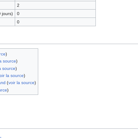
2
 jours)
0
0
rce
)
la source
)
la source
)
oir la source
)
and
(
voir la source
)
urce
)