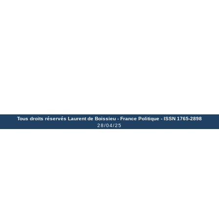
Tous droits réservés Laurent de Boissieu -
France Politique
- ISSN 1765-2898
28/04/25