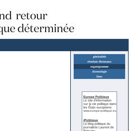
généralités
résultats électoraux
organigramme
chronologie
liens
Europe Politique
Le site d'information
sur la vie politique dans
les États européens
www.europe-politique.eu
iPolitique
Le blog politique du
journaliste Laurent de
Boissieu