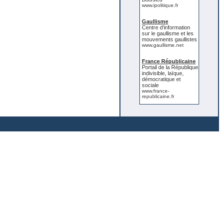
www.ipolitique.fr
Gaullisme
Centre d'information
sur le gaullisme et les
mouvements gaullistes
www.gaullisme.net
France Républicaine
Portail de la République
indivisible, laïque,
démocratique et
sociale
www.france-
republicaine.fr