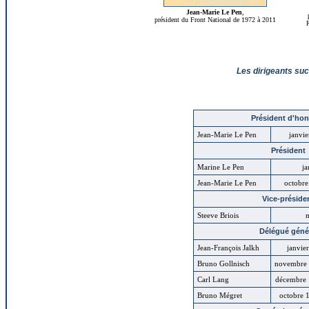
Jean-Marie Le Pen
,
président du Front National
de 1972 à 2011
R
Les dirigeants suc
Président d'ho
Jean-Marie Le Pen
janvi
Président
Marine Le Pen
ja
Jean-Marie Le Pen
octobre
Vice-préside
Steeve Briois
m
Délégué géné
Jean-François Jalkh
janvie
Bruno Gollnisch
novembre
Carl Lang
décembre
Bruno Mégret
octobre 