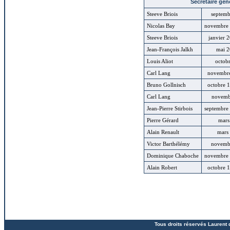
Secrétaire gén
Steeve Briois
septemb
Nicolas Bay
novembre 
Steeve Briois
janvier 
Jean-François Jalkh
mai 2
Louis Aliot
octob
Carl Lang
novembre
Bruno Gollnisch
octobre 
Carl Lang
novemb
Jean-Pierre Stirbois
septembre
Pierre Gérard
mars
Alain Renault
mars
Victor Barthélémy
novemb
Dominique Chaboche
novembre
Alain Robert
octobre 
Tous droits réservés Laurent 