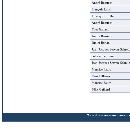
André Rossinot
François Loos
Thierry Cornillet
André Rossinot
Yves Galland
André Rossinot
Didier Bariani
Jean-Jacques Servan-Schreib
Gabriel Peronnet
Jean-Jacques Servan-Schreib
Maurice Faure
René Billières
Maurice Faure
Félix Gaillard
Tous droits réservés Laurent 