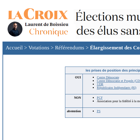
Accueil
>
Votations
>
Référendums
>
Élargissement des C
les prises de position des princi
OUI
Centre Démocrate
Centre Démocratie et Progrès (CD
UDR
Républicains Indépendants (RI)
NON
PCF
Association pour la fidélité à la 
abstention
PS