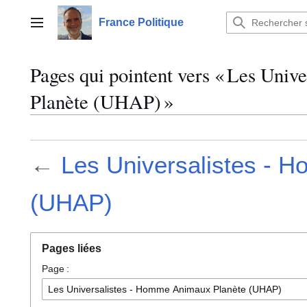
Aller
au
France Politique
Menu principal
contenu
Pages qui pointent vers « Les Uni
Planète (UHAP) »
←
Les Universalistes - 
(UHAP)
Pages liées
Page :