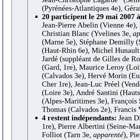
(Pyrénées-Atlantiques 4e), Géra
20 participent le 29 mai 2007 
Jean-Pierre Abelin (Vienne 4e),
Christian Blanc (Yvelines 3e,
ap
(Marne 5e), Stéphane Demilly (
(Haut-Rhin 6e), Michel Hunault 
Jardé (suppléant de Gilles de 
(Gard, 1re), Maurice Leroy (Loi
(Calvados 3e), Hervé Morin (Eur
Cher 1re), Jean-Luc Préel (Vend
(Loire 3e), André Santini (Haut
(Alpes-Maritimes 3e), François
Thomas (Calvados 2e), Francis 
4 restent indépendants:
Jean Di
1re), Pierre Albertini (Seine-Ma
Folliot (Tarn 3e,
apparenté
), Pi