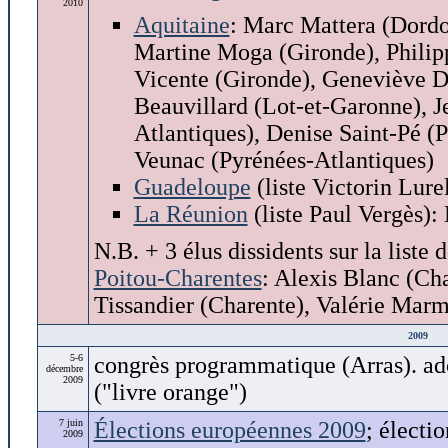
2010
Aquitaine
: Marc Mattera (Dordo
Martine Moga (Gironde), Phili
Vicente (Gironde), Geneviève Da
Beauvillard (Lot-et-Garonne), J
Atlantiques), Denise Saint-Pé (
Veunac (Pyrénées-Atlantiques)
Guadeloupe
(liste Victorin Lure
La Réunion
(liste Paul Vergès)
N.B. + 3 élus dissidents sur la liste
Poitou-Charentes
: Alexis Blanc (Ch
Tissandier (Charente), Valérie Mar
2009
5-6
congrès programmatique (Arras). ad
décembre
2009
("livre orange")
7 juin
Élections européennes 2009
; électi
2009