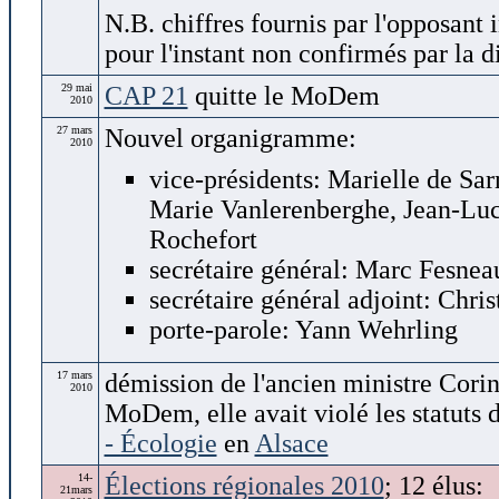
N.B. chiffres fournis par l'opposan
pour l'instant non confirmés par la d
29 mai
CAP 21
quitte le MoDem
2010
27 mars
Nouvel organigramme:
2010
vice-présidents: Marielle de Sar
Marie Vanlerenberghe, Jean-Luc
Rochefort
secrétaire général: Marc Fesnea
secrétaire général adjoint: Chri
porte-parole: Yann Wehrling
17 mars
démission de l'ancien ministre Cori
2010
MoDem, elle avait violé les statuts d
- Écologie
en
Alsace
14-
Élections régionales 2010
; 12 élus:
21mars