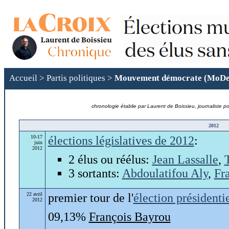
Accueil
>
Partis politiques
>
Mouvement démocrate (MoD
chronologie établie par Laurent de Boissieu, journaliste po
2012
10-17
élections législatives de 2012
:
juin
2012
2 élus ou réélus:
Jean Lassalle
,
3 sortants:
Abdoulatifou Aly
,
Fr
22 avril
premier tour de l'
élection présidenti
2012
09,13%
François Bayrou