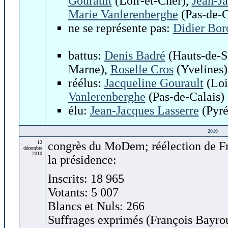
Gourault
(Loir-et-Cher),
Jean-J
Marie Vanlerenberghe
(Pas-de-C
ne se représente pas:
Didier Bor
battus:
Denis Badré
(Hauts-de-S
Marne),
Roselle Cros
(Yvelines)
réélus:
Jacqueline Gourault
(Loi
Vanlerenberghe
(Pas-de-Calais)
élu:
Jean-Jacques Lasserre
(Pyré
2010
12
congrès du MoDem; réélection de Fr
décembre
2010
la présidence:
Inscrits: 18 965
Votants: 5 007
Blancs et Nuls: 266
Suffrages exprimés (François Bayro