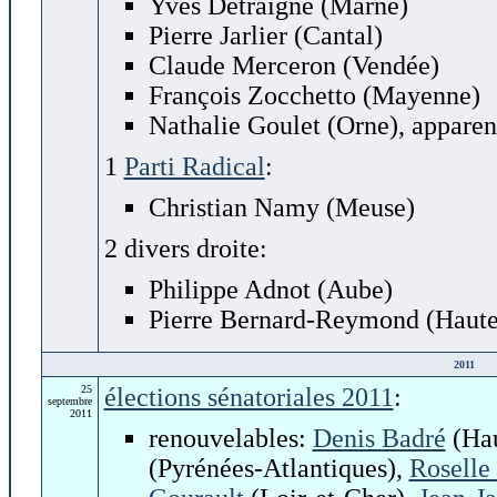
Yves Detraigne (Marne)
Pierre Jarlier (Cantal)
Claude Merceron (Vendée)
François Zocchetto (Mayenne)
Nathalie Goulet (Orne), apparen
1
Parti Radical
:
Christian Namy (Meuse)
2 divers droite:
Philippe Adnot (Aube)
Pierre Bernard-Reymond (Haute
2011
25
élections sénatoriales 2011
:
septembre
2011
renouvelables:
Denis Badré
(Hau
(Pyrénées-Atlantiques),
Roselle