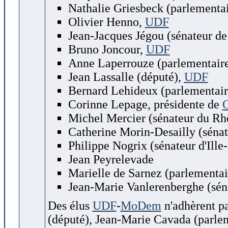
Nathalie Griesbeck (parlementa
Olivier Henno,
UDF
Jean-Jacques Jégou (sénateur d
Bruno Joncour,
UDF
Anne Laperrouze (parlementair
Jean Lassalle (député),
UDF
Bernard Lehideux (parlementair
Corinne Lepage, présidente de
Michel Mercier (sénateur du Rh
Catherine Morin-Desailly (séna
Philippe Nogrix (sénateur d'Ille
Jean Peyrelevade
Marielle de Sarnez (parlementa
Jean-Marie Vanlerenberghe (séna
Des élus
UDF
-
MoDem
n'adhèrent p
(député), Jean-Marie Cavada (parlem