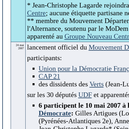
* Jean-Christophe Lagarde rejoind
Centre
; aucune étiquette partisane ne
** membre du Mouvement Départeme
l'Alternance, soutenu par le MoDem 
apparenté au
Groupe Nouveau Cent
24 mai
lancement officiel du
Mouvement D
2007
participants:
Union pour la Démocratie Fran
CAP 21
des dissidents des
Verts
(Jean-L
sur les 30 députés
UDF
et apparenté
6 participent le 10 mai 2007 à
Démocrate
:
Gilles Artigues (Lo
(Pyrénées-Atlantiques 2e), Ann
Jean-Christophe Lagarde* (Seine