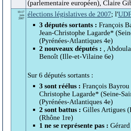
(parlementaire européen), Claire Gi
10-17
élections législatives de 2007
; l'
UD
juin
2007
3 députés sortants :
François B
Jean-Christophe Lagarde* (Seine
(Pyrénées-Atlantiques 4e)
2 nouveaux députés :
, Abdoula
Benoît (Ille-et-Vilaine 6e)
Sur 6 députés sortants :
3 sont réélus :
François Bayrou 
Christophe Lagarde* (Seine-Sain
(Pyrénées-Atlantiques 4e)
2 sont battus :
Gilles Artigues 
(Rhône 1re)
1 ne se représente pas :
Gérard 