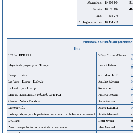
Abstentions
19
606
804
51
Votants
18
690
692
48
Nuls
539
276
Suffrages exprimés
18
151
416
Ministère de l'Intérieur (archive
liste
L'Union UDF-RPR
Valéry Giscard d'Estaing
U
R
Majorité de progrès pour l'Europe
Laurent Fabius
P
M
Europe et Patrie
Jean-Marie Le Pen
F
Les Verts - Europe - Écologie
Antoine Waechter
L
Le Centre pour l'Europe
Simone Veil
U
Liste de rassemblement présentée par le PCF
Philippe Herzog
P
Chasse - Pêche - Tradition
André Goustat
c
Lutte ouvrière
Arlette Laguiller
L
Liste apolitique pour la protection des animaux et de leur environnement
Arlette Alessandri
éc
L'Alliance
Henri Joyeux
di
Pour l'Europe des travailleurs et de la démocratie
Marc Gauquelin
M