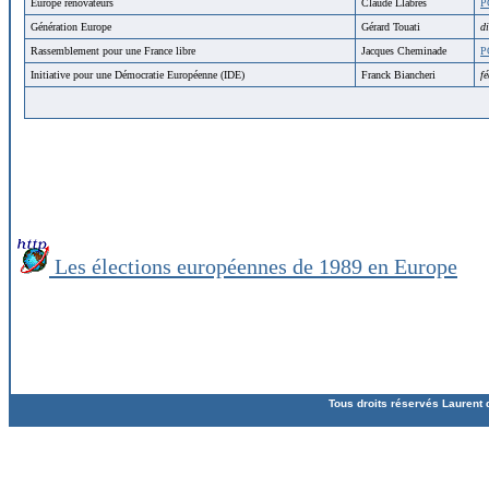
Europe rénovateurs
Claude Llabres
P
Génération Europe
Gérard Touati
di
Rassemblement pour une France libre
Jacques Cheminade
P
Initiative pour une Démocratie Européenne (IDE)
Franck Biancheri
fé
Les élections européennes de 1989 en Europe
Tous droits réservés Laurent 