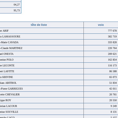
04,27
95,73
tête de liste
voix
er ARIF
777 678
ain LAMASSOURE
382 719
n-Marie CAVADA
333 828
n-Claude MARTINEZ
220 764
ard ONESTA
209 621
herine POLO
162 854
rre LECONTE
116 173
ert LAFITTE
86 588
in KRIVINE
65 073
liam ABITBOL
51 834
n-Pierre GARRIGUES
42 011
vette CHEVALIER
20 761
lippe ROY
20 550
istian LACOUR
9 249
erine SOUVILLE
8 131
entchu LACO
5 157