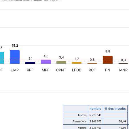
nombre
% des inscrits
Inscrits
5 775 540
Abstentions
3 142 077
54,40
Votants
2 633 463
45,60