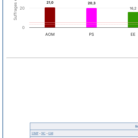
li
UMP
-
NC
-
GM