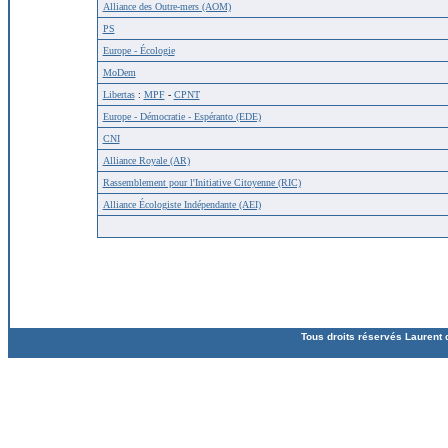
Alliance des Outre-mers (AOM)
PS
Europe - Écologie
MoDem
Libertas
:
MPF
-
CPNT
Europe - Démocratie - Espéranto (EDE)
CNI
Alliance Royale (AR)
Rassemblement pour l'Initiative Citoyenne (RIC)
Alliance Écologiste Indépendante (AEI)
Tous droits réservés Laurent 