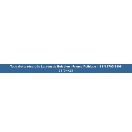
Tous droits réservés Laurent de Boissieu -
France Politique
- ISSN 1765-2898
28/04/25