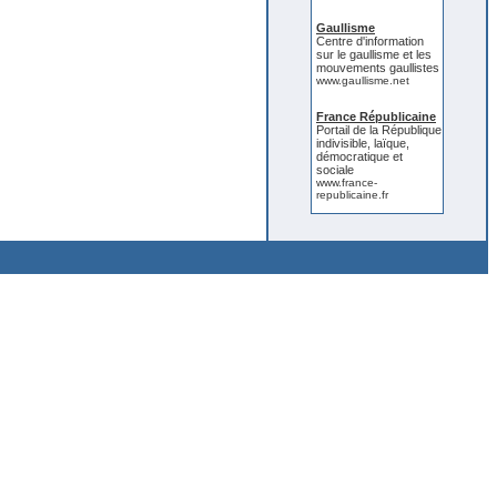
Gaullisme
Centre d'information
sur le gaullisme et les
mouvements gaullistes
www.gaullisme.net
France Républicaine
Portail de la République
indivisible, laïque,
démocratique et
sociale
www.france-
republicaine.fr