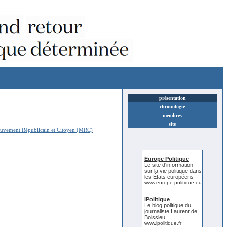
présentation
chronologie
membres
site
vement Républicain et Citoyen (MRC)
Europe Politique
Le site d'information
sur la vie politique dans
les États européens
www.europe-politique.eu
iPolitique
Le blog politique du
journaliste Laurent de
Boissieu
www.ipolitique.fr