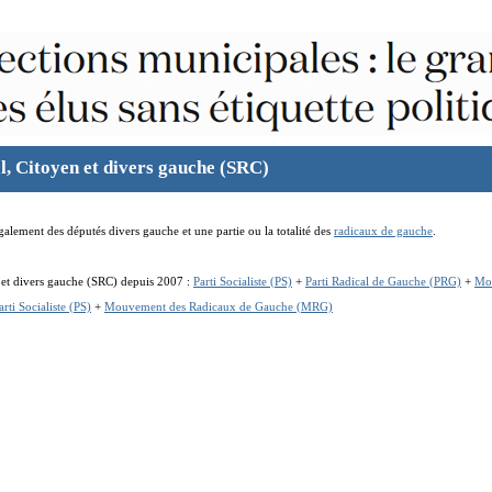
l, Citoyen et divers gauche (SRC)
également des députés divers gauche et une partie ou la totalité des
radicaux de gauche
.
n et divers gauche (SRC) depuis 2007 :
Parti Socialiste (PS)
+
Parti Radical de Gauche (PRG)
+
Mou
arti Socialiste (PS)
+
Mouvement des Radicaux de Gauche (MRG)