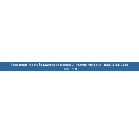
Tous droits réservés Laurent de Boissieu -
France Politique
- ISSN 1765-2898
06/03/19