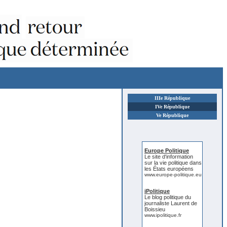
IIIe République
IVe République
Ve République
Europe Politique
Le site d'information
sur la vie politique dans
les États européens
www.europe-politique.eu
iPolitique
Le blog politique du
journaliste Laurent de
Boissieu
www.ipolitique.fr