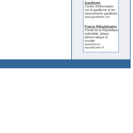
Gaullisme
Centre d'information
sur le gaullisme et les
mouvements gaullistes
www.gaullisme.net
France Républicaine
Portail de la République
indivisible, laïque,
démocratique et
sociale
www.france-
republicaine.fr