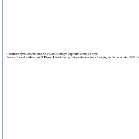
Candidats ayant obtenu plus de 3% des suffrages exprimés (cinq sur sept).
Source:
Lancelot Alain, Weill Pierre. L'évolution politique des électeurs français, de février à juin 1969. I