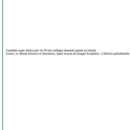
Candidats ayant obtenu plus de 3% des suffrages exprimés (quatre sur douze).
Source:
Le Monde Dossiers et Documents
, Après la mort de Georges Pompidou - L'élection présidentielle