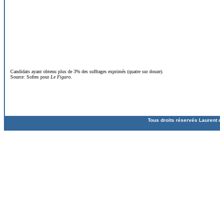
Candidats ayant obtenu plus de 3% des suffrages exprimés (quatre sur douze).
Source:
Sofres
pour
Le Figaro
.
Tous droits réservés Laurent 