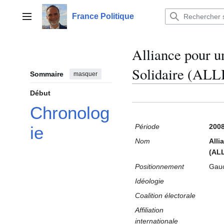
Aller
au
France Politique
Menu principal
contenu
Alliance pour u
Solidaire (AL
Sommaire
masquer
Début
Chronolog
Période
2008
ie
Nom
Alli
(AL
Positionnement
Gau
Idéologie
Coalition électorale
Affiliation
internationale