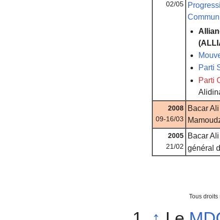
02/05
Progress
Communi
Allia
(ALL
Mouve
Parti
Parti
Alidin
2008
Bacar Ali
09-16/03
Mamoudz
2005
Bacar Ali
21/02
général d
Tous droits
↑
Le
MD