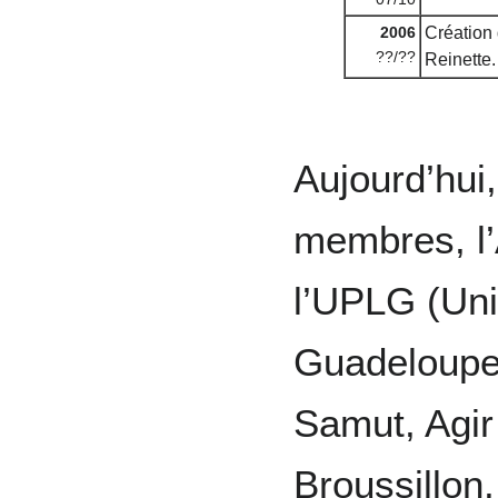
2006
Création 
??/??
Reinette.
Aujourd’hui
membres, l’
l’UPLG (Unio
Guadeloupe)
Samut, Agir
Broussillon,