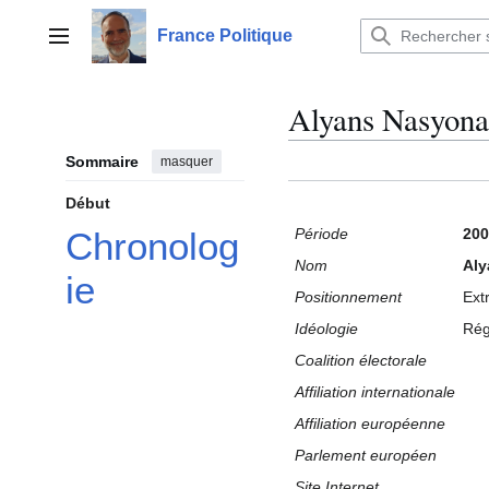
Aller
au
France Politique
Menu principal
contenu
Alyans Nasyon
Sommaire
masquer
Début
Période
200
Chronolog
Nom
Aly
ie
Positionnement
Ext
Idéologie
Rég
Coalition électorale
Affiliation internationale
Affiliation européenne
Parlement européen
Site Internet