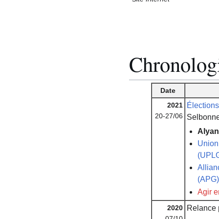
Chronolog
Date
2021
Élection
20-27/06
Selbonne
Alyan
Union
(UPL
Allia
(APG)
Agir e
2020
Relance p
07/10