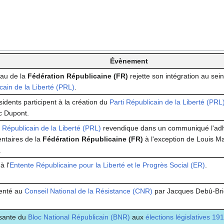
Évènement
au de la
Fédération Républicaine (FR)
rejette son intégration au sei
cain de la Liberté (PRL)
.
sidents participent à la création du
Parti Républicain de la Liberté (PRL
c Dupont.
i Républicain de la Liberté (PRL)
revendique dans un communiqué l'adh
ntaires de la
Fédération Républicaine (FR)
à l'exception de Louis Ma
.
 l'
Entente Républicaine pour la Liberté et le Progrès Social (ER)
.
enté au
Conseil National de la Résistance (CNR)
par Jacques Debû-Bri
ante du
Bloc National Républicain (BNR)
aux
élections législatives 19