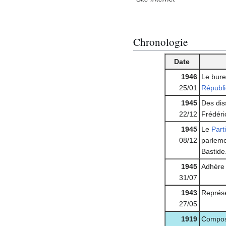
Chronologie
Date
1946
Le bure
25/01
Républi
1945
Des dis
22/12
Frédéri
1945
Le
Part
08/12
parleme
Bastide
1945
Adhère à
31/07
1943
Représ
27/05
1919
Compos