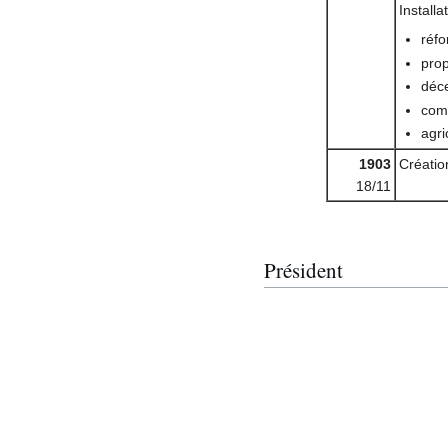
Install
réfo
prop
déce
comm
agri
1903
Créatio
18/11
Président