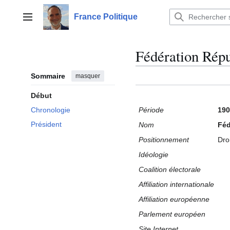
Aller
au
France Politique
Menu principal
contenu
Fédération Répu
Sommaire
masquer
Début
Période
190
Chronologie
Président
Nom
Féd
Positionnement
Dro
Idéologie
Coalition électorale
Affiliation internationale
Affiliation européenne
Parlement européen
Site Internet