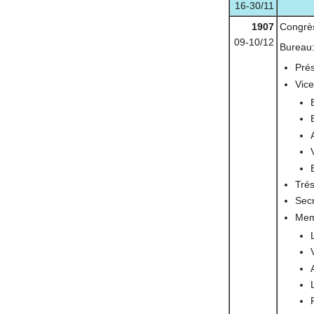
16-30/11
1907
Congrè
09-10/12
Bureau
Prés
Vice
Trés
Secr
Mem