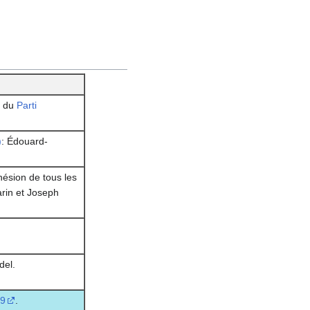
n du
Parti
)
: Édouard-
ésion de tous les
rin et Joseph
del.
19
.