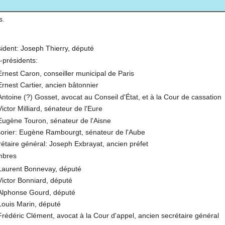
s.
:
ident: Joseph Thierry, député
-présidents:
Ernest Caron, conseiller municipal de Paris
Ernest Cartier, ancien bâtonnier
Antoine (?) Gosset, avocat au Conseil d'État, et à la Cour de cassation
Victor Milliard, sénateur de l'Eure
Eugène Touron, sénateur de l'Aisne
orier: Eugène Rambourgt, sénateur de l'Aube
étaire général: Joseph Exbrayat, ancien préfet
bres
Laurent Bonnevay, député
Victor Bonniard, député
Alphonse Gourd, député
Louis Marin, député
Frédéric Clément, avocat à la Cour d'appel, ancien secrétaire général