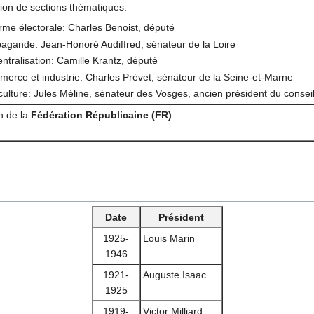
ation de sections thématiques:
rme électorale: Charles Benoist, député
agande: Jean-Honoré Audiffred, sénateur de la Loire
ntralisation: Camille Krantz, député
erce et industrie: Charles Prévet, sénateur de la Seine-et-Marne
culture: Jules Méline, sénateur des Vosges, ancien président du consei
n de la
Fédération Républicaine (FR)
.
Date
Président
1925-
Louis Marin
1946
1921-
Auguste Isaac
1925
1919-
Victor Milliard