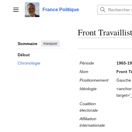
Aller
au
France Politique
Menu principal
contenu
Front Travaillis
Sommaire
masquer
Début
Période
1965-1
Chronologie
Nom
Front Tr
Positionnement
Gauche
Idéologie
<anchor 
target=
Coalition
électorale
Affiliation
internationale