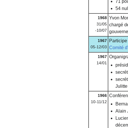
71 po
54 nu
1968
Yvon Mora
31/05
chargé d
-10/07
gouverne
1967
Particip
05-12/03
Comité d
1967
Organig
14/01
prési
secrét
secrét
Julitte
1966
Conférenc
10-11/12
Berna
Alain 
Lucien
décem