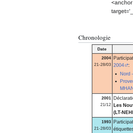
<anchor 
target='
Chronologie
Date
2004
Participa
21-28/03
2004
:
Nord 
Prove
MHA
2001
Déclarat
21/12
Les Nou
(LT-NEH
1993
Participa
21-28/03
étiquettes