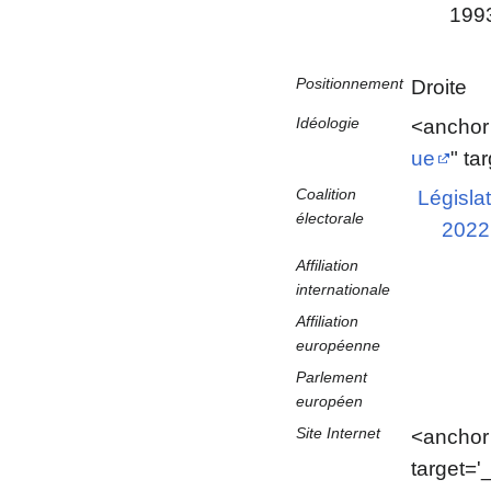
199
Positionnement
Droite
Idéologie
<anchor 
ue
" ta
Coalition
Législa
électorale
2022
Affiliation
internationale
Affiliation
européenne
Parlement
européen
Site Internet
<anchor 
target='