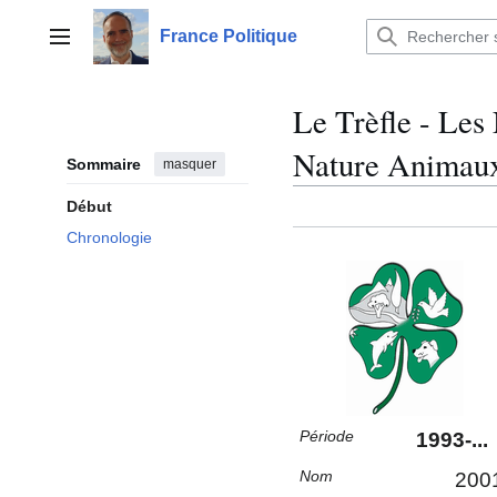
Aller
au
France Politique
Menu principal
contenu
Le Trèfle - Le
Nature Anima
Sommaire
masquer
Début
Chronologie
Période
1993-...
Nom
200