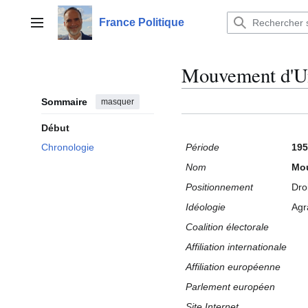
Aller
au
France Politique
Menu principal
contenu
Mouvement d'Un
Sommaire
masquer
Début
Période
195
Chronologie
Nom
Mou
Positionnement
Dro
Idéologie
Agr
Coalition électorale
Affiliation internationale
Affiliation européenne
Parlement européen
Site Internet