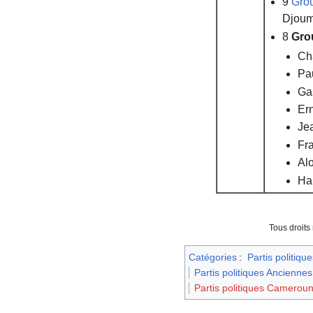
9
Grou
Djoum
8
Gro
Ch
Pa
Ga
Er
Je
Fr
Al
Ha
Tous droits
Catégories
:
Partis politique
Partis politiques Anciennes
Partis politiques Camerou