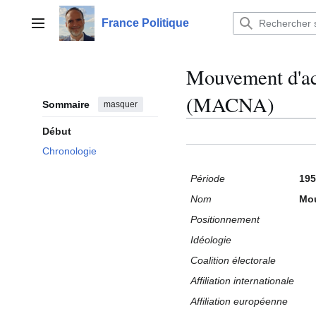
Aller
au
France Politique
Menu principal
contenu
Mouvement d'ac
(MACNA)
Sommaire
masquer
Début
Chronologie
Période
195
Nom
Mou
Positionnement
Idéologie
Coalition électorale
Affiliation internationale
Affiliation européenne