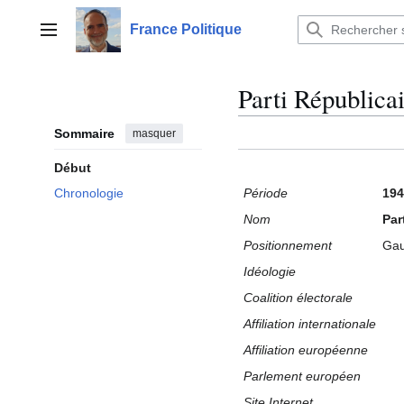
Aller
au
France Politique
Menu principal
contenu
Parti Républica
Sommaire
masquer
Début
Période
194
Chronologie
Nom
Par
Positionnement
Ga
Idéologie
Coalition électorale
Affiliation internationale
Affiliation européenne
Parlement européen
Site Internet