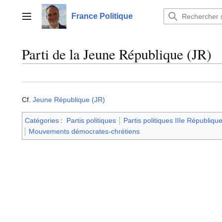
Aller
au
France Politique
Menu principal
contenu
Parti de la Jeune République (JR)
Cf.
Jeune République (JR)
Catégories
:
Partis politiques
Partis politiques IIIe Républiqu
Mouvements démocrates-chrétiens