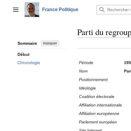
Aller
au
France Politique
Menu principal
contenu
Parti du regro
Sommaire
masquer
Début
Période
195
Chronologie
Nom
Par
Positionnement
Idéologie
Coalition électorale
Affiliation internationale
Affiliation européenne
Parlement européen
Site Internet