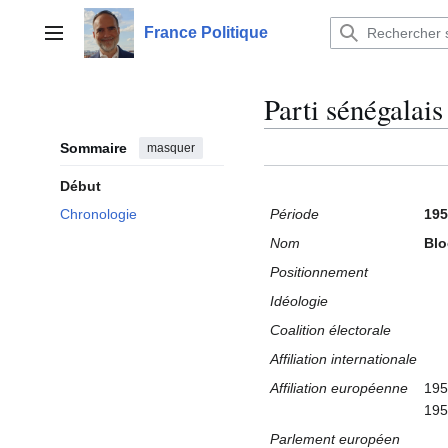
Aller
au
France Politique
Menu principal
contenu
Parti sénégalais
Sommaire
masquer
Début
Période
195
Chronologie
Nom
Blo
Positionnement
Idéologie
Coalition électorale
Affiliation internationale
Affiliation européenne
195
195
Parlement européen