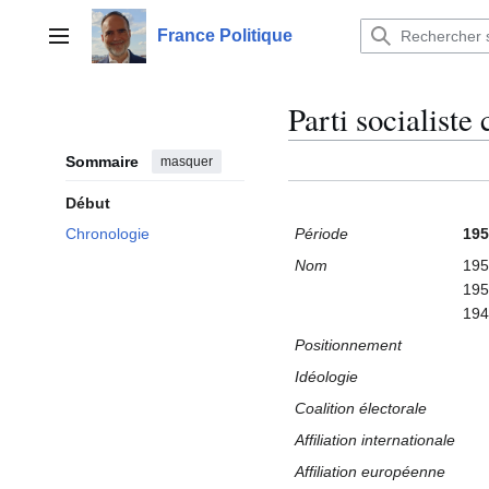
Aller
au
France Politique
Menu principal
contenu
Parti socialist
Sommaire
masquer
Début
Période
195
Chronologie
Nom
195
195
194
Positionnement
Idéologie
Coalition électorale
Affiliation internationale
Affiliation européenne