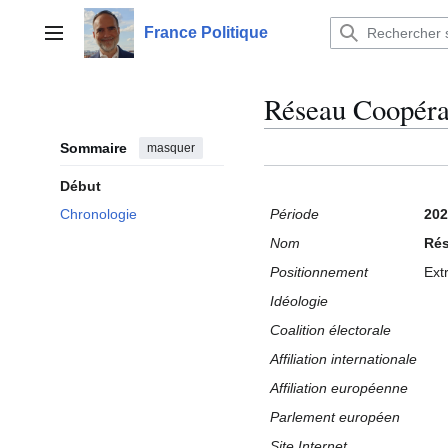
Aller
au
France Politique
Menu principal
contenu
Réseau Coopéra
Sommaire
masquer
Début
Période
202
Chronologie
Nom
Rés
Positionnement
Ext
Idéologie
Coalition électorale
Affiliation internationale
Affiliation européenne
Parlement européen
Site Internet