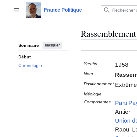
Aller
au
France Politique
Menu principal
contenu
Rassemblement 
Sommaire
masquer
Début
Scrutin
1958
Chronologie
Nom
Rassem
Positionnement
Extrême 
Idéologie
Composantes
Parti Pa
Antier
Union d
Raoul L