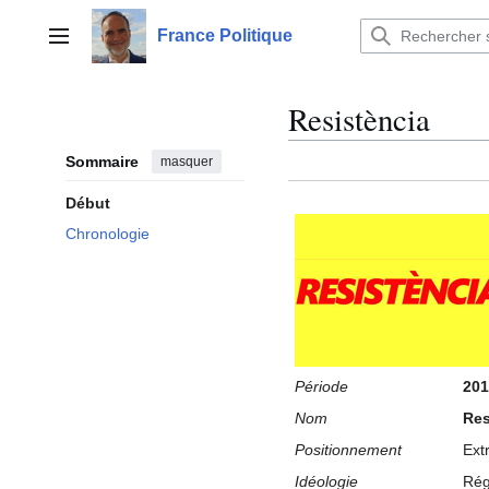
Aller
au
France Politique
Menu principal
contenu
Resistència
Sommaire
masquer
Début
Chronologie
Période
201
Nom
Res
Positionnement
Ext
Idéologie
Rég