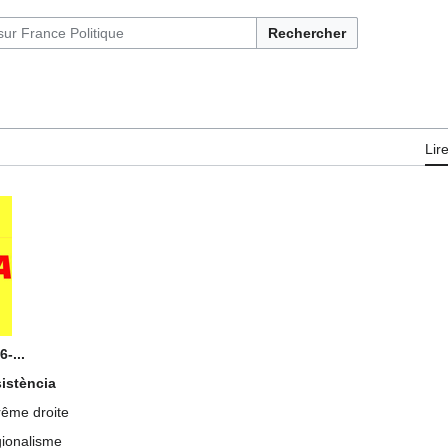
Rechercher
Lir
6-...
istència
rême droite
ionalisme