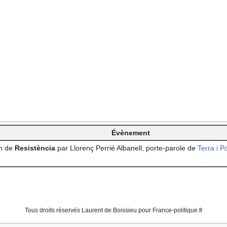
Évènement
on de
Resistència
par Llorenç Perrié Albanell, porte-parole de
Terra i P
Tous droits réservés Laurent de Boissieu pour France-politique.fr