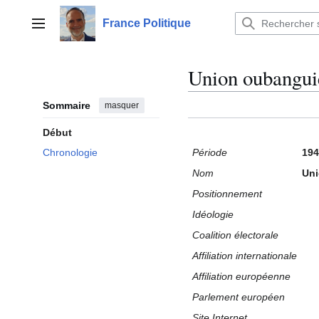
Aller
au
France Politique
Menu principal
contenu
Union oubangu
Sommaire
masquer
Début
Période
194
Chronologie
Nom
Uni
Positionnement
Idéologie
Coalition électorale
Affiliation internationale
Affiliation européenne
Parlement européen
Site Internet