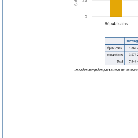
suffra
républicains
4 367 
monarchistes
3 577 
Total
7 944 
Données compilées par Laurent de Boissieu ©