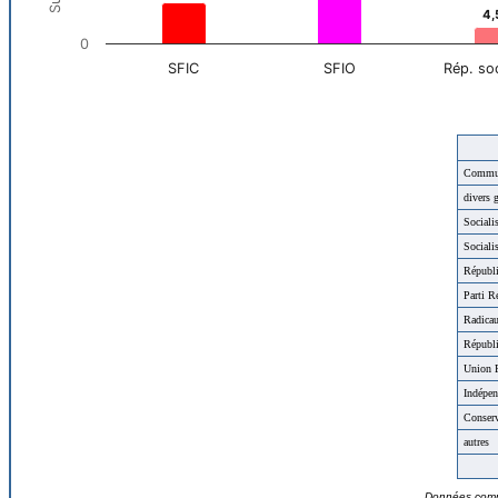
Commun
divers 
Sociali
Sociali
Républi
Parti R
Radicau
Républi
Union 
Indépen
Conserv
autres
Données compil