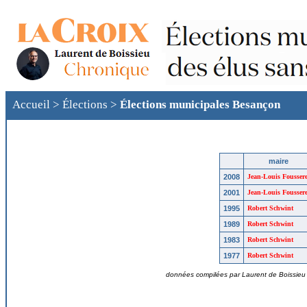
Accueil
>
Élections
>
Élections municipales Besançon
maire
2008
Jean-Louis Foussere
2001
Jean-Louis Foussere
1995
Robert Schwint
1989
Robert Schwint
1983
Robert Schwint
1977
Robert Schwint
données compilées par Laurent de Boissieu ©