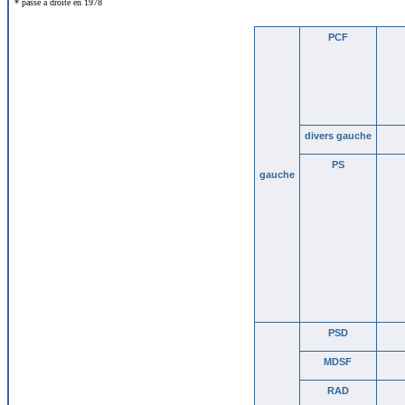
* passe à droite en 1978
PCF
divers gauche
PS
gauche
PSD
MDSF
RAD