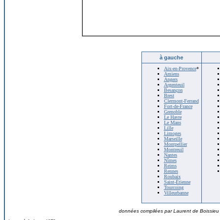
à gauche
Aix-en-Provence
*
Amiens
Angers
Argenteuil
Besançon
Brest
Clermont-Ferrand
Fort-de-France
Grenoble
Le Havre
Le Mans
Lille
Limoges
Marseille
Montpellier
Montreuil
Nantes
Nîmes
Reims
Rennes
Roubaix
Saint-Étienne
Tourcoing
Villeurbanne
données compilées par Laurent de Boissieu ©