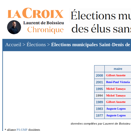
Accueil
>
Élections
>
Élections municipales Saint-Denis d
maire
2008
Gilbert Annette
2001
René-Paul Victoria
1995
Michel Tamaya
1994
Michel Tamaya
1989
Gilbert Annette
1983
Auguste Legros
1977
Auguste Legros
données compilées par Laurent de Boissieu ©
* alliance
PS
-
UMP
dissidents