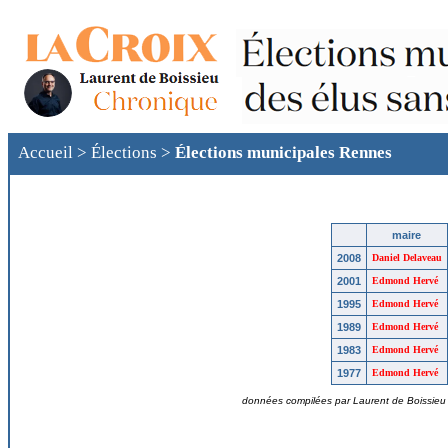
Accueil
>
Élections
>
Élections municipales Rennes
maire
2008
Daniel Delaveau
2001
Edmond Hervé
1995
Edmond Hervé
1989
Edmond Hervé
1983
Edmond Hervé
1977
Edmond Hervé
données compilées par Laurent de Boissieu ©