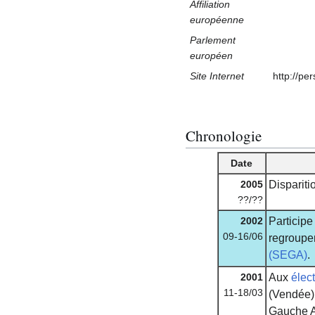
Affiliation
européenne
Parlement
européen
Site Internet
http://pe
Chronologie
Date
2005
Dispariti
??/??
2002
Participe
09-16/06
regroup
(SEGA)
.
2001
Aux
élec
11-18/03
(Vendée) 
Gauche Al