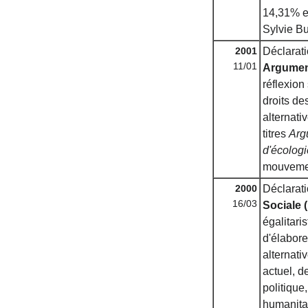
14,31% et
Sylvie B
2001
Déclarat
11/01
Argument
réflexion
droits de
alternativ
titres
Arg
d'écologi
mouvement
2000
Déclarat
16/03
Sociale 
égalitaris
d'élabore
alternati
actuel, d
politique
humanitai