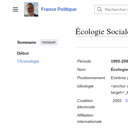
Aller
au
France Politique
Menu principal
contenu
Écologie Social
Sommaire
masquer
Début
Période
1993-20
Chronologie
Nom
Écologie
Positionnement
Extrême 
Idéologie
<anchor u
target='_
Coalition
2002
S
électorale
Affiliation
internationale