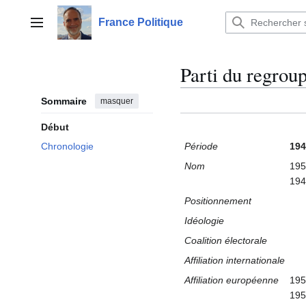
Aller
au
France Politique
Menu principal
contenu
Parti du regrou
Sommaire
masquer
Début
Période
194
Chronologie
Nom
195
194
Positionnement
Idéologie
Coalition électorale
Affiliation internationale
Affiliation européenne
195
195