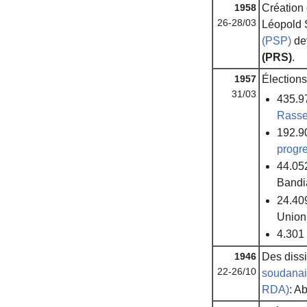
1958
Création
26-28/03
Léopold 
(PSP)
dev
(PRS)
.
1957
Élections 
31/03
435.97
Rasse
192.90
progr
44.052
Bandi
24.409
Union
4.301 
1946
Des dissi
22-26/10
soudanai
RDA)
: A