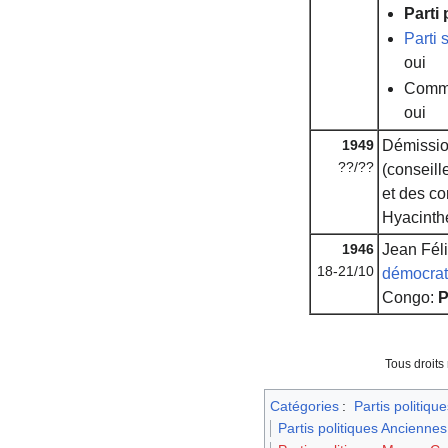
Parti
Parti
oui
Commi
oui
1949
Démissi
??/??
(conseill
et des co
Hyacinth
1946
Jean Féli
18-21/10
démocrat
Congo:
P
Tous droits
Catégories
:
Partis politique
Partis politiques Anciennes