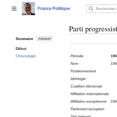
Aller
au
France Politique
Menu principal
contenu
Parti progressi
Sommaire
masquer
Début
Période
194
Chronologie
Nom
194
Positionnement
Idéologie
Coalition électorale
Affiliation internationale
Affiliation européenne
194
Parlement européen
Site Internet